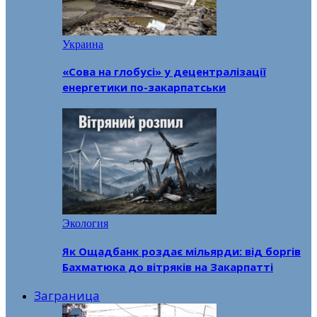
Украина
«Сова на глобусі» у децентралізації
енергетики по-закарпатськи
Экология
Як Ощадбанк роздає мільярди: від боргів
Бахматюка до вітряків на Закарпатті
Заграница