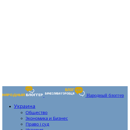
Народный блоггер
Украина
Общество
Экономика и Бизнес
Право і суд
История