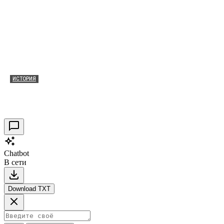
ИСТОРИЯ
Таракановский форт 2021
30.09.2021
0
Chatbot
В сети
Download TXT