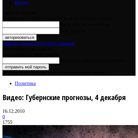
Видео
войти в систему
Добро пожаловать! Войдите в свою учётную запись
Ваше имя пользователя
Ваш пароль
Забыли пароль? получить помощь
восстановление пароля
Восстановите свой пароль
Ваш адрес электронной почты
Пароль будет выслан Вам по электронной почте.
Политика
Видео: Губернские прогнозы, 4 декабря
16.12.2010
0
1755