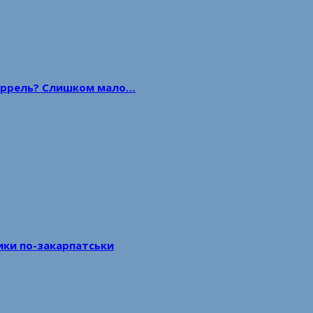
 баррель? Слишком мало…
тики по-закарпатськи