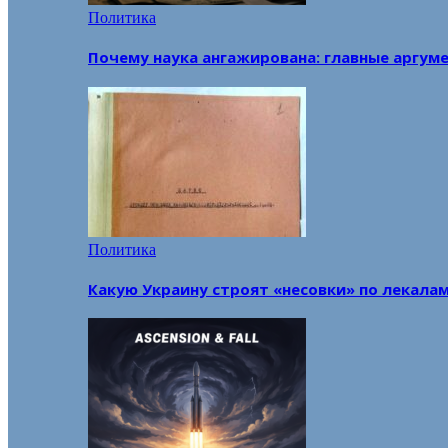
Политика
Почему наука ангажирована: главные аргум
Политика
Какую Украину строят «несовки» по лекала