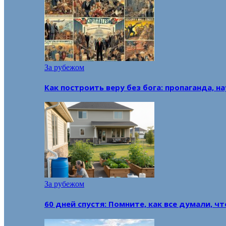
За рубежом
Как построить веру без бога: пропаганда, н
За рубежом
60 дней спустя: Помните, как все думали, ч