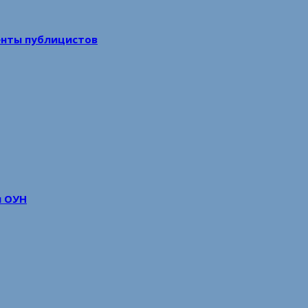
енты публицистов
м ОУН