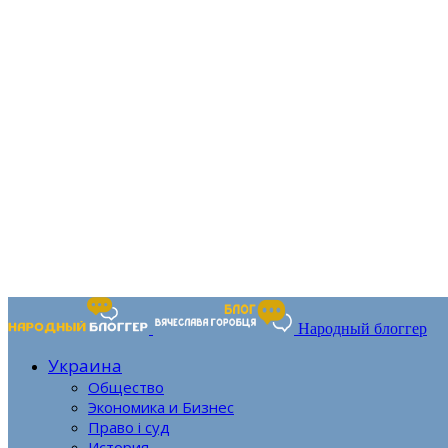
Народный блоггер
Украина
Общество
Экономика и Бизнес
Право і суд
История