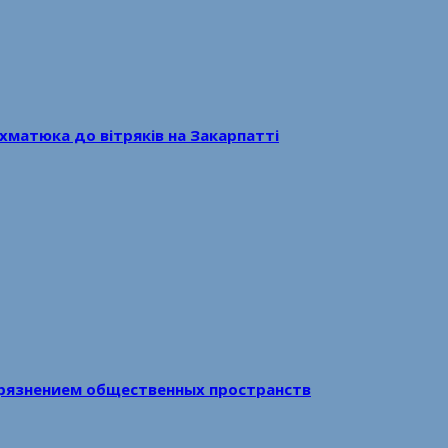
хматюка до вітряків на Закарпатті
рязнением общественных пространств