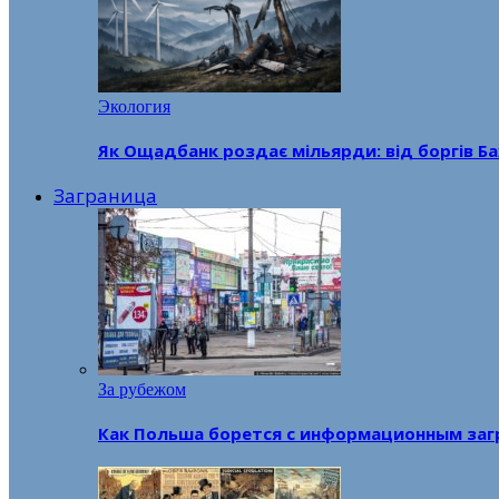
Экология
Як Ощадбанк роздає мільярди: від боргів Ба
Заграница
За рубежом
Как Польша борется с информационным заг