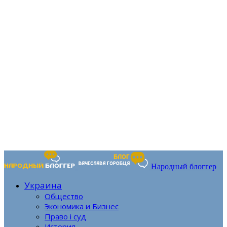
Народный блоггер
Украина
Общество
Экономика и Бизнес
Право і суд
История