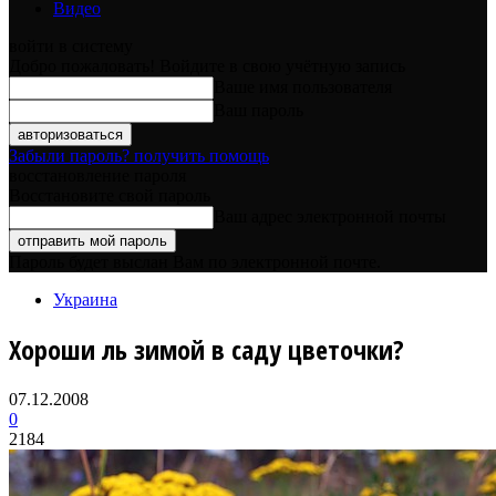
Видео
войти в систему
Добро пожаловать! Войдите в свою учётную запись
Ваше имя пользователя
Ваш пароль
Забыли пароль? получить помощь
восстановление пароля
Восстановите свой пароль
Ваш адрес электронной почты
Пароль будет выслан Вам по электронной почте.
Украина
Хороши ль зимой в саду цветочки?
07.12.2008
0
2184