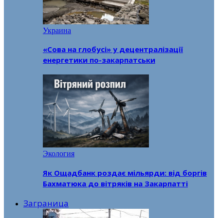
Украина
«Сова на глобусі» у децентралізації
енергетики по-закарпатськи
Экология
Як Ощадбанк роздає мільярди: від боргів
Бахматюка до вітряків на Закарпатті
Заграница