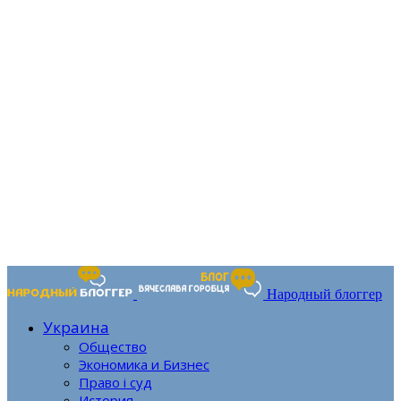
Народный блоггер
Украина
Общество
Экономика и Бизнес
Право і суд
История