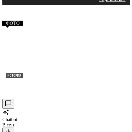
ФОТО
ИСТОРИЯ
Таракановский форт 2021
30.09.2021
0
Chatbot
В сети