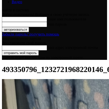
Видео
войти в систему
Добро пожаловать! Войдите в свою учётную запись
Ваше имя пользователя
Ваш пароль
Забыли пароль? получить помощь
восстановление пароля
Восстановите свой пароль
Ваш адрес электронной почты
Пароль будет выслан Вам по электронной почте.
493350796_1232721968220146_