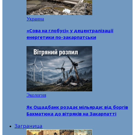
Украина
«Сова на глобусі» у децентралізації
енергетики по-закарпатськи
Экология
Як Ощадбанк роздає мільярди: від боргів
Бахматюка до вітряків на Закарпатті
Заграница