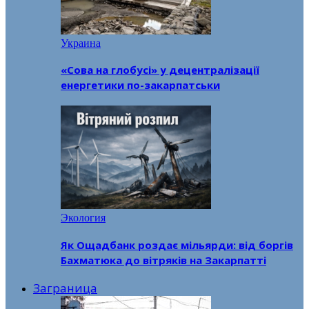
Украина
«Сова на глобусі» у децентралізації
енергетики по-закарпатськи
Экология
Як Ощадбанк роздає мільярди: від боргів
Бахматюка до вітряків на Закарпатті
Заграница