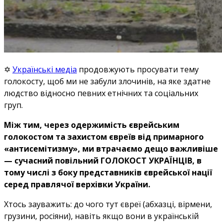
✡️
Українські медіа
продовжують просувати тему
голокосту, щоб ми не забули злочинів, на яке здатне
людство відносно певних етнічних та соціальних
груп.
Між тим, через одержимість єврейським
голокостом та захистом євреїв від примарного
«антисемітизму», ми втрачаємо дещо важливіше
— сучасний повільний ГОЛОКОСТ УКРАЇНЦІВ, в
тому числі з боку представників єврейської нації
серед правлячої верхівки України.
Хтось зауважить: до чого тут євреї (абхазці, вірмени,
грузини, росіяни), навіть якщо вони в українській