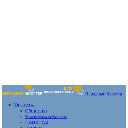
Народный блоггер
Украина
Общество
Экономика и Бизнес
Право і суд
История