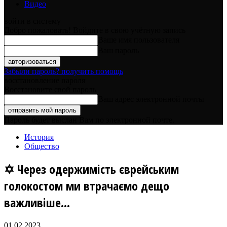
Видео
войти в систему
Добро пожаловать! Войдите в свою учётную запись
Ваше имя пользователя
Ваш пароль
Забыли пароль? получить помощь
восстановление пароля
Восстановите свой пароль
Ваш адрес электронной почты
Пароль будет выслан Вам по электронной почте.
История
Общество
✡️ Через одержимість єврейським
голокостом ми втрачаємо дещо
важливіше…
01.02.2023