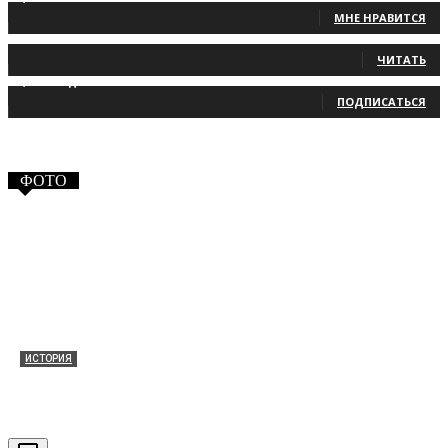
МНЕ НРАВИТСЯ
131
Читатели
ЧИТАТЬ
2,660
Подписчики
ПОДПИСАТЬСЯ
ФОТО
ИСТОРИЯ
Таракановский форт 2021
30.09.2021
0