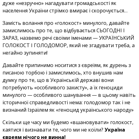
дуже «незручно» нагадувати громадськості як
населення України стрімко вмирає і скорочується…
Замість волання про «голокост» минулого, давайте
замислимось про те, що відбувається СЬОГОДНІ І
ЗАРАЗ, назвемо речі своїми іменами — УКРАЇНСЬКИЙ
ГОЛОКОСТ І ГОЛОДОМОР, який не згадувати треба, а
негайно зупиняти!
Давайте припинимо носитися з євреїям, як дурень з
писаною торбою і замислимось, хто внушив нам
думку про те, що в Українській державі вони
потребують «особливого захисту», а їх геноциди
минулого — особливого шанування — в цьому навіть
історичної справедливості нема: голодомор так і не
визнаний Ізраїлем як «геноцид українського народу»
Скільки ще часу ми будемо «вшановувати» голокост,
каятися і визнавати те, чого ми не коїли?
Україна
євреям нічого не винна!