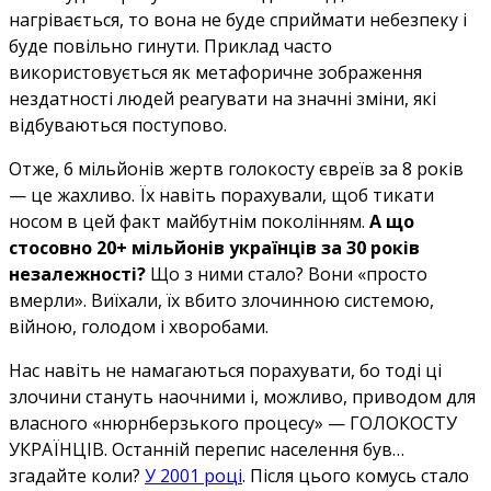
нагрівається, то вона не буде сприймати небезпеку і
буде повільно гинути. Приклад часто
використовується як метафоричне зображення
нездатності людей реагувати на значні зміни, які
відбуваються поступово.
Отже, 6 мільйонів жертв голокосту євреїв за 8 років
— це жахливо. Їх навіть порахували, щоб тикати
носом в цей факт майбутнім поколінням.
А що
стосовно 20+ мільйонів українців за 30 років
незалежності?
Що з ними стало? Вони «просто
вмерли». Виїхали, їх вбито злочинною системою,
війною, голодом і хворобами.
Нас навіть не намагаються порахувати, бо тоді ці
злочини стануть наочними і, можливо, приводом для
власного «нюрнберзького процесу» — ГОЛОКОСТУ
УКРАЇНЦІВ. Останній перепис населення був…
згадайте коли?
У 2001 році
. Після цього комусь стало