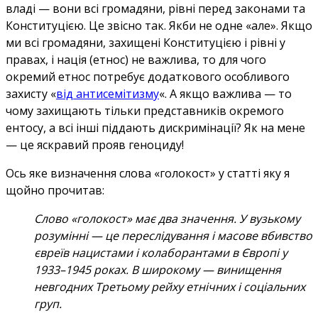
владі — вони всі громадяни, рівні перед законами та
Конституцією. Це звісно так. Якби не одне «але». Якщо
ми всі громадяни, захищені Конституцією і рівні у
правах, і нація (етнос) не важлива, то для чого
окремий етнос потребує додаткового особливого
захисту «
від антисемітизму
«. А якщо важлива — то
чому захищають тільки представників окремого
ентосу, а всі інші піддають дискримінації? Як на мене
— це яскравий прояв геноциду!
Ось яке визначення слова «голокост» у статті яку я
щойно прочитав:
Слово «голокост» має два значення. У вузькому
розумінні — це переслідування і масове вбивство
євреїв нацистами і колаборантами в Європі у
1933–1945 роках. В широкому — винищення
невгодних Третьому рейху етнічних і соціальних
груп.