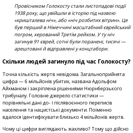
Провісником Голокосту стали листопадові події
1938 року, що увійшли в історію під назвою
«кришталева ніч», або «ніч розбитих вітрин». Це
був перший в Німеччині масштабний єврейський
погром, керований Третім рейхом. У ту ніч
загинув 91 єврей, сотні були поранені, тисячі —
арештовані й відправлені у концтабори.
Скільки людей загинуло під час Голокосту?
Точна кількість жертв невідома. Загальноприйнята
цифра — 6 мільйонів убитих, названа Адольфом
Айхманом і закріплена рішеннями Нюрнберзького
трибуналу. Головне джерело статистики —
порівняльні дані до- і післявоєнного переписів
населення та нацистські документи. Поіменно
вдалося ідентифікувати близько 4 мільйонів жертв.
Чому ці цифри виглядають жахливо? Тому що дійсно