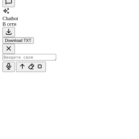
Chatbot
В сети
Download TXT