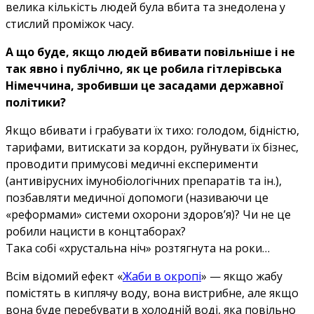
велика кількість людей була вбита та знедолена у
стислий проміжок часу.
А що буде, якщо людей вбивати повільніше і не
так явно і публічно, як це робила гітлерівська
Німеччина, зробивши це засадами державної
політики?
Якщо вбивати і грабувати їх тихо: голодом, бідністю,
тарифами, витискати за кордон, руйнувати їх бізнес,
проводити примусові медичні експерименти
(антивірусних імунобіологічних препаратів та ін.),
позбавляти медичної допомоги (називаючи це
«реформами» системи охорони здоров’я)? Чи не це
робили нацисти в концтаборах?
Така собі «хрустальна ніч» розтягнута на роки…
Всім відомий ефект «
Жаби в окропі
» — якщо жабу
помістять в киплячу воду, вона вистрибне, але якщо
вона буде перебувати в холодній воді, яка повільно