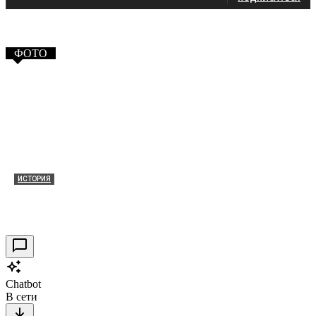
ФОТО
ИСТОРИЯ
Таракановский форт 2021
30.09.2021
0
Chatbot
В сети