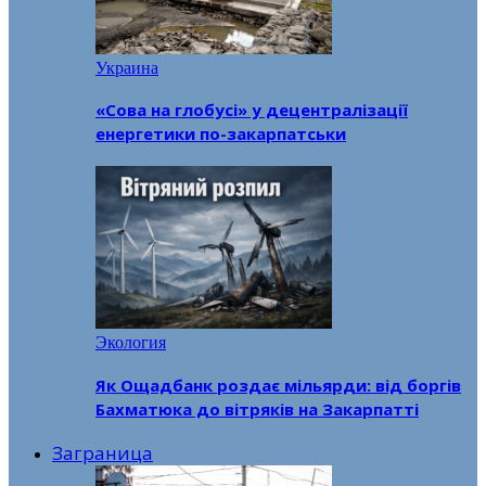
Украина
«Сова на глобусі» у децентралізації
енергетики по-закарпатськи
Экология
Як Ощадбанк роздає мільярди: від боргів
Бахматюка до вітряків на Закарпатті
Заграница