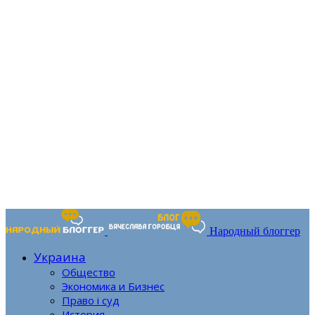
Народный блоггер
Украина
Общество
Экономика и Бизнес
Право і суд
История