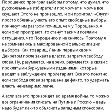
Порошенко проиграл выборы потому, что думал, что
русскоязычные избиратели промолчат и молча все
скушают. Этого не произошло, и он проиграл. «Слуги»
просто обязаны учесть его опыт: свободные выборы
принесут им разгром почище, чем у Порошенко. А
если они проиграют, то станут такими козлами
отпущения, что Порошенко и не снилось. Поэтому я
не сомневаюсь в массированной фальсификации
выборов. Как товарищ Ленин первым своим
Декретом после захвата власти, запретил свободу
слова. Ну, разумеется, на время, разумеется, в связи с
проклятыми буржуазными изданиями, которые
вводят в заблуждение пролетариат. Все это понятно,
если свобода слова запрещена де факто, то удержать
власть неизмеримо легче.
А если все это произойдет во время войны, то можно
все ограничения списать на Путина и Россию – ведь
надо будет как-то объяснить западным спонсорам,