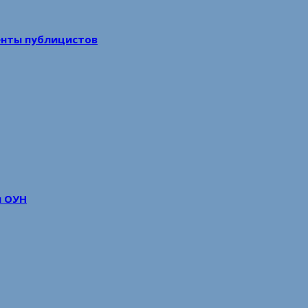
енты публицистов
м ОУН