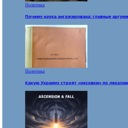
Политика
Почему наука ангажирована: главные аргум
Политика
Какую Украину строят «несовки» по лекала