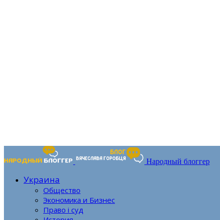
Народный блоггер
Украина
Общество
Экономика и Бизнес
Право і суд
История