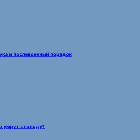
аука и послевоенный порядок
то умрут с голоду?