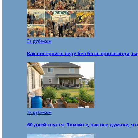
За рубежом
Как построить веру без бога: пропаганда, н
За рубежом
60 дней спустя: Помните, как все думали, ч