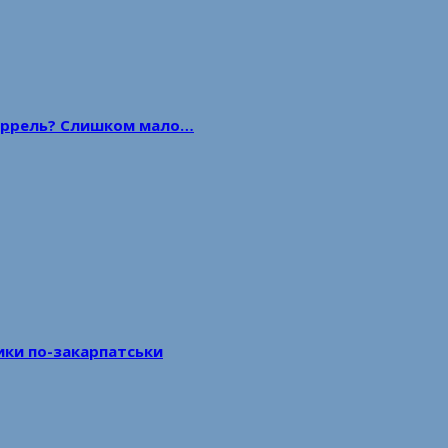
 баррель? Слишком мало…
тики по-закарпатськи