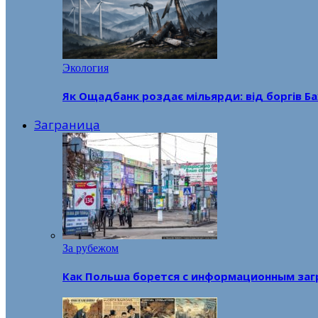
Экология
Як Ощадбанк роздає мільярди: від боргів Ба
Заграница
За рубежом
Как Польша борется с информационным заг