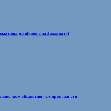
хматюка до вітряків на Закарпатті
рязнением общественных пространств