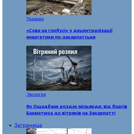
Украина
«Сова на глобусі» у децентралізації
енергетики по-закарпатськи
Экология
Як Ощадбанк роздає мільярди: від боргів
Бахматюка до вітряків на Закарпатті
Заграница