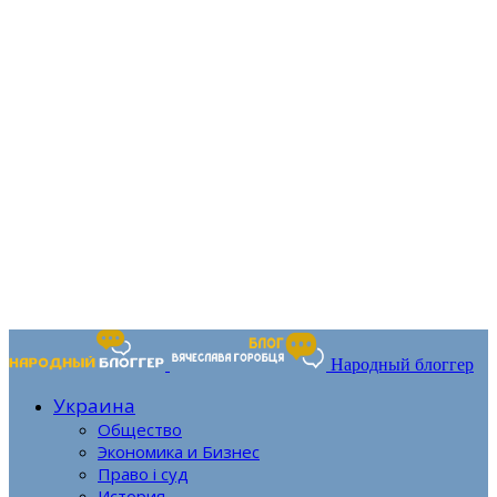
Народный блоггер
Украина
Общество
Экономика и Бизнес
Право і суд
История