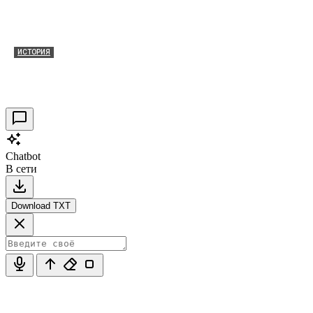
ИСТОРИЯ
Таракановский форт 2021
30.09.2021
0
Chatbot
В сети
Download TXT