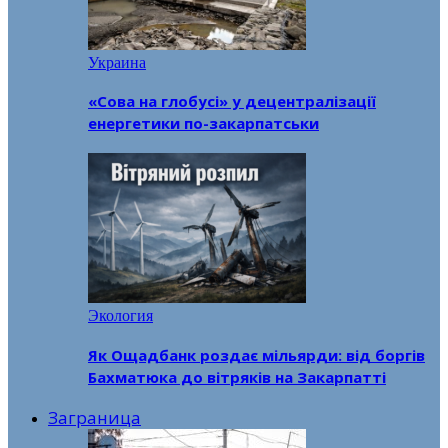
Украина
«Сова на глобусі» у децентралізації
енергетики по-закарпатськи
Экология
Як Ощадбанк роздає мільярди: від боргів
Бахматюка до вітряків на Закарпатті
Заграница