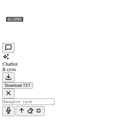
ИСТОРИЯ
Таракановский форт 2021
30.09.2021
0
Chatbot
В сети
Download TXT