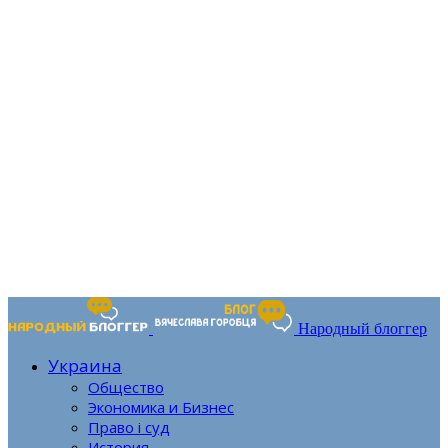
Народный блоггер
Украина
Общество
Экономика и Бизнес
Право і суд
История