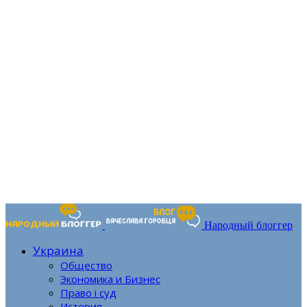
Народный блоггер
Украина
Общество
Экономика и Бизнес
Право і суд
История