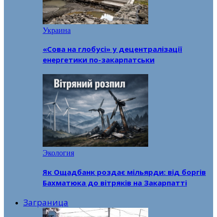
Украина
«Сова на глобусі» у децентралізації
енергетики по-закарпатськи
Экология
Як Ощадбанк роздає мільярди: від боргів
Бахматюка до вітряків на Закарпатті
Заграница