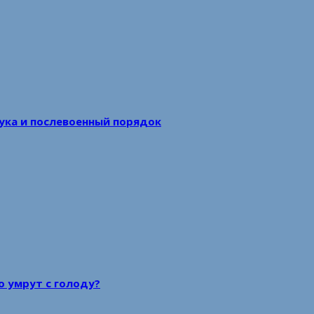
аука и послевоенный порядок
то умрут с голоду?