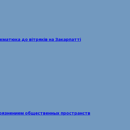
хматюка до вітряків на Закарпатті
рязнением общественных пространств