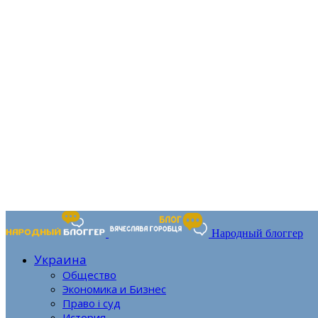
Народный блоггер
Украина
Общество
Экономика и Бизнес
Право і суд
История