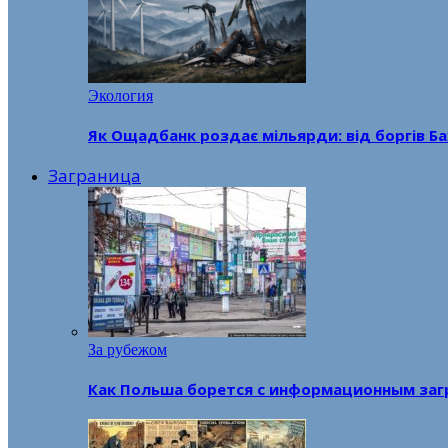
Экология
Як Ощадбанк роздає мільярди: від боргів Ба
Заграница
За рубежом
Как Польша борется с информационным заг