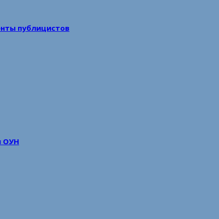
енты публицистов
м ОУН