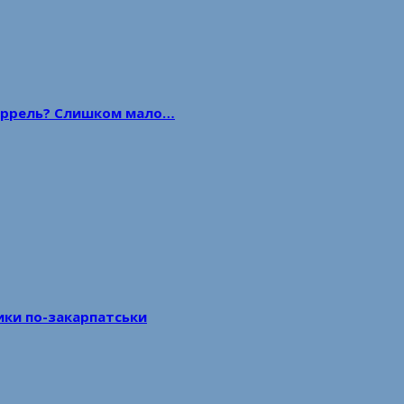
 баррель? Слишком мало…
тики по-закарпатськи