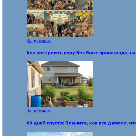
За рубежом
Как построить веру без бога: пропаганда, н
За рубежом
60 дней спустя: Помните, как все думали, ч