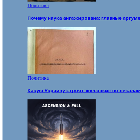
Политика
Почему наука ангажирована: главные аргум
Политика
Какую Украину строят «несовки» по лекала