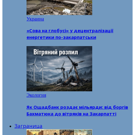
Украина
«Сова на глобусі» у децентралізації
енергетики по-закарпатськи
Экология
Як Ощадбанк роздає мільярди: від боргів
Бахматюка до вітряків на Закарпатті
Заграница