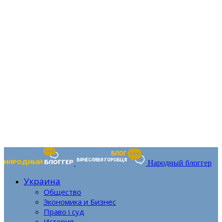
Народный блоггер
Украина
Общество
Экономика и Бизнес
Право і суд
История