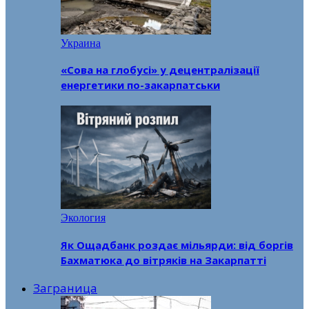
Украина
«Сова на глобусі» у децентралізації
енергетики по-закарпатськи
Экология
Як Ощадбанк роздає мільярди: від боргів
Бахматюка до вітряків на Закарпатті
Заграница