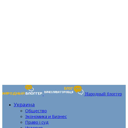
Народный блоггер
Украина
Общество
Экономика и Бизнес
Право і суд
История