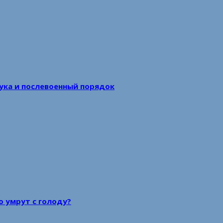
аука и послевоенный порядок
то умрут с голоду?