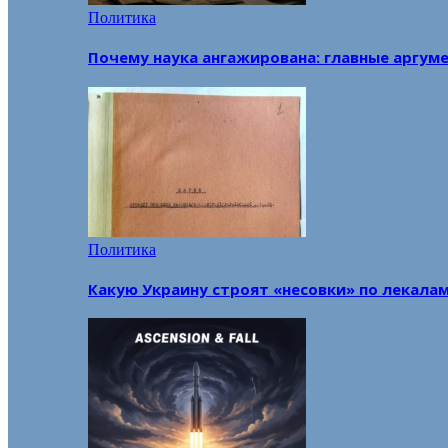
Политика
Почему наука ангажирована: главные аргум
Политика
Какую Украину строят «несовки» по лекала