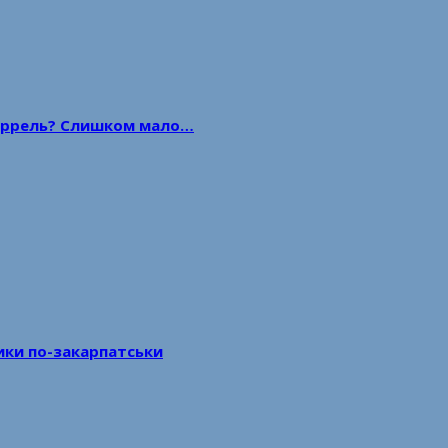
 баррель? Слишком мало…
тики по-закарпатськи