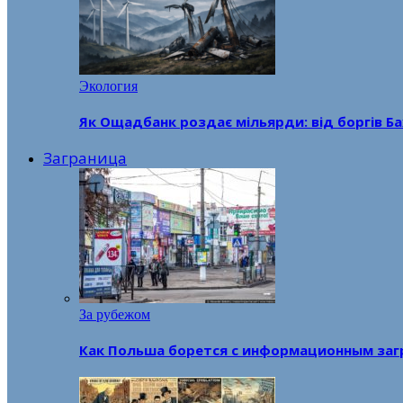
Экология
Як Ощадбанк роздає мільярди: від боргів Ба
Заграница
За рубежом
Как Польша борется с информационным заг