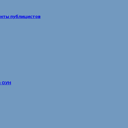
енты публицистов
м ОУН