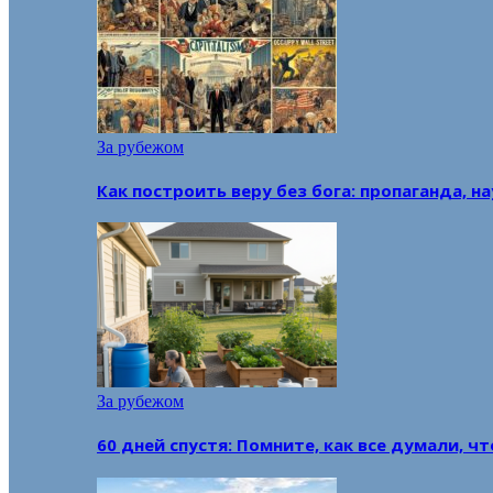
За рубежом
Как построить веру без бога: пропаганда, н
За рубежом
60 дней спустя: Помните, как все думали, ч