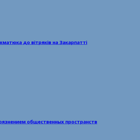
хматюка до вітряків на Закарпатті
рязнением общественных пространств