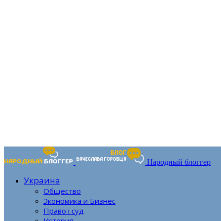
Народный блоггер
Украина
Общество
Экономика и Бизнес
Право і суд
История