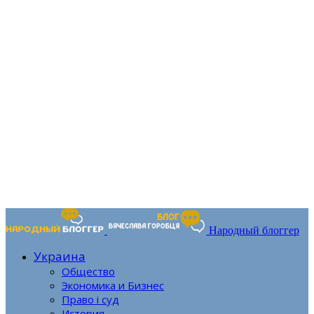
Народный блоггер
Украина
Общество
Экономика и Бизнес
Право і суд
История