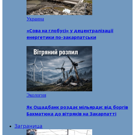
Украина
«Сова на глобусі» у децентралізації
енергетики по-закарпатськи
Экология
Як Ощадбанк роздає мільярди: від боргів
Бахматюка до вітряків на Закарпатті
Заграница