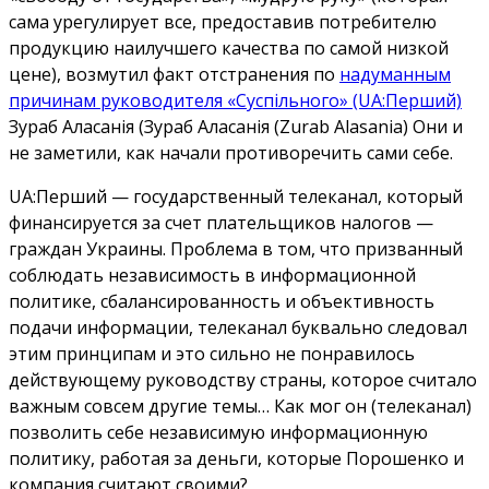
сама урегулирует все, предоставив потребителю
продукцию наилучшего качества по самой низкой
цене), возмутил факт отстранения по
надуманным
причинам руководителя «Суспільного» (UA:Перший)
Зураб Аласанія (Зураб Аласанія (Zurab Alasania) Они и
не заметили, как начали противоречить сами себе.
UA:Перший — государственный телеканал, который
финансируется за счет плательщиков налогов —
граждан Украины. Проблема в том, что призванный
соблюдать независимость в информационной
политике, сбалансированность и объективность
подачи информации, телеканал буквально следовал
этим принципам и это сильно не понравилось
действующему руководству страны, которое считало
важным совсем другие темы… Как мог он (телеканал)
позволить себе независимую информационную
политику, работая за деньги, которые Порошенко и
компания считают своими?