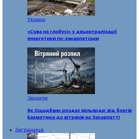
Украина
«Сова на глобусі» у децентралізації
енергетики по-закарпатськи
Экология
Як Ощадбанк роздає мільярди: від боргів
Бахматюка до вітряків на Закарпатті
Заграница