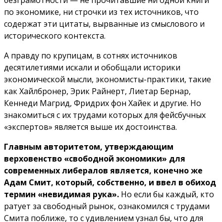
безграмотности — не прочитавшие ни одной книги
по экономике, ни строчки из тех источников, что
содержат эти цитаты, вырванные из смыслового и
исторического контекста.
А правду по крупицам, в сотнях источников
десятилетиями искали и обобщали историки
экономической мысли, экономисты-практики, такие
как Хайлбронер, Эрик Райнерт, Лиетар Бернар,
Кеннеди Магрид, Фридрих фон Хайек и другие. Но
знакомиться с их трудами которых для фейсбучных
«экспертов» является выше их достоинства.
Главным авторитетом, утверждающим
верховенство «свободной экономики» для
современных либералов является, конечно же
Адам Смит, который, собственно, и ввел в обиход
термин «невидимая рука».
Но если бы каждый, кто
ратует за свободный рынок, ознакомился с трудами
Смита поближе, то с удивлением узнал бы, что для