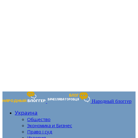
Народный блоггер
Украина
Общество
Экономика и Бизнес
Право і суд
История