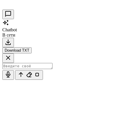
30.09.2021
0
Chatbot
В сети
Download TXT