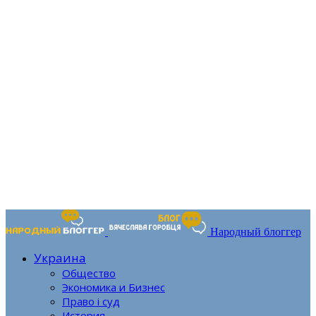
Народный блоггер
Украина
Общество
Экономика и Бизнес
Право і суд
История