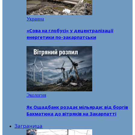
Украина
«Сова на глобусі» у децентралізації
енергетики по-закарпатськи
Экология
Як Ощадбанк роздає мільярди: від боргів
Бахматюка до вітряків на Закарпатті
Заграница