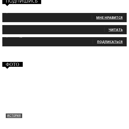
ПОДПИШИСЬ
1,483
Фанаты
МНЕ НРАВИТСЯ
131
Читатели
ЧИТАТЬ
2,660
Подписчики
ПОДПИСАТЬСЯ
ФОТО
ИСТОРИЯ
Таракановский форт 2021