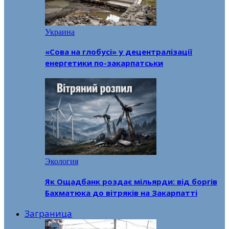
Украина
«Сова на глобусі» у децентралізації
енергетики по-закарпатськи
Экология
Як Ощадбанк роздає мільярди: від боргів
Бахматюка до вітряків на Закарпатті
Заграница