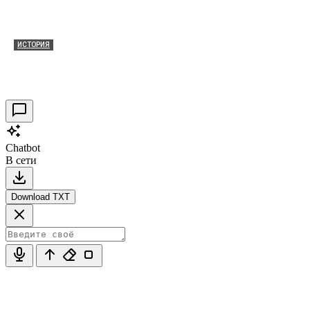
ИСТОРИЯ
Таракановский форт 2021
30.09.2021
0
Chatbot
В сети
Download TXT