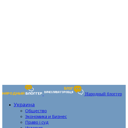
Народный блоггер
Украина
Общество
Экономика и Бизнес
Право і суд
История