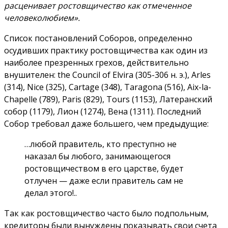
расценивает ростовщичество как отмеченное
человеколюбием».
Список постановлений Соборов, определенно
осудивших практику ростовщичества как один из
наиболее презренных грехов, действительно
внушителен: the Council of Elvira (305-306 н. э.), Arles
(314), Nice (325), Cartage (348), Taragona (516), Aix-la-
Chapelle (789), Paris (829), Tours (1153), Латеранский
собор (1179), Лион (1274), Вена (1311). Последний
Собор требовал даже большего, чем предыдущие:
…любой правитель, кто преступно не
наказал бы любого, занимающегося
ростовщичеством в его царстве, будет
отлучен — даже если правитель сам не
делал этого!..
Так как ростовщичество часто было подпольным,
кредиторы были вынуждены показывать свои счета