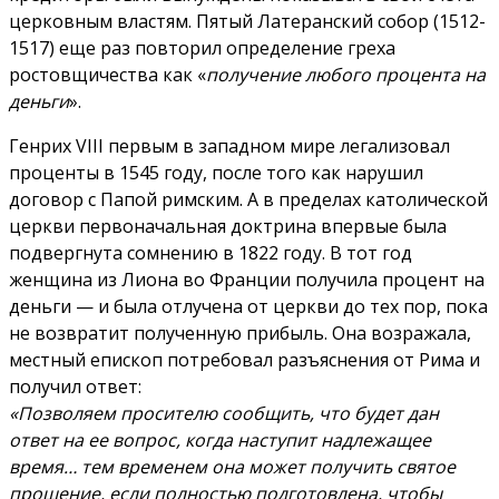
церковным властям. Пятый Латеранский собор (1512-
1517) еще раз повторил определение греха
ростовщичества как «
получение любого процента на
деньги
».
Генрих VIII первым в западном мире легализовал
проценты в 1545 году, после того как нарушил
договор с Папой римским. А в пределах католической
церкви первоначальная доктрина впервые была
подвергнута сомнению в 1822 году. В тот год
женщина из Лиона во Франции получила процент на
деньги — и была отлучена от церкви до тех пор, пока
не возвратит полученную прибыль. Она возражала,
местный епископ потребовал разъяснения от Рима и
получил ответ:
«Позволяем просителю сообщить, что будет дан
ответ на ее вопрос, когда наступит надлежащее
время… тем временем она может получить святое
прощение, если полностью подготовлена, чтобы