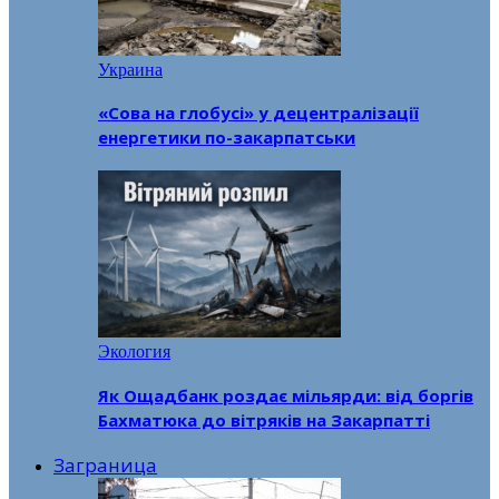
Украина
«Сова на глобусі» у децентралізації
енергетики по-закарпатськи
Экология
Як Ощадбанк роздає мільярди: від боргів
Бахматюка до вітряків на Закарпатті
Заграница