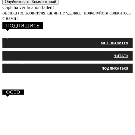
Captcha verification failed!
оценка пользователя капчи не удалась. пожалуйста свяжитесь
с нами!
ПОДПИШИСЬ
1,483
Фанаты
МНЕ НРАВИТСЯ
131
Читатели
ЧИТАТЬ
2,660
Подписчики
ПОДПИСАТЬСЯ
ФОТО