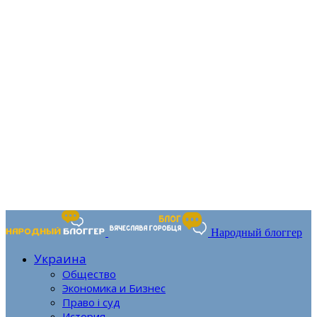
Народный блоггер
Украина
Общество
Экономика и Бизнес
Право і суд
История