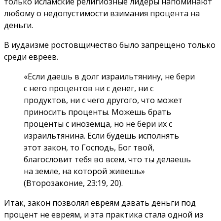
только исламские религиозные лидеры напоминают
любому о недопустимости взимания процента на
деньги.
В иудаизме ростовщичество было запрещено только
среди евреев.
«Если даешь в долг израильтянину, не бери
с него процентов ни с денег, ни с
продуктов, ни с чего другого, что может
приносить проценты. Можешь брать
проценты с иноземца, но не бери их с
израильтянина. Если будешь исполнять
этот закон, то Господь, Бог твой,
благословит тебя во всем, что ты делаешь
на земле, на которой живешь»
(Второзаконие, 23:19, 20).
Итак, закон позволял евреям давать деньги под
процент не евреям, и эта практика стала одной из