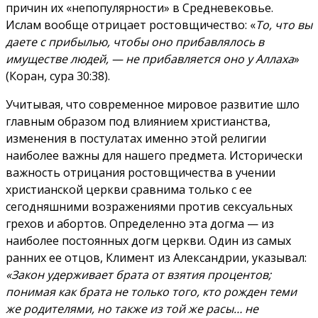
причин их «непопулярности» в Средневековье.
Ислам вообще отрицает ростовщичество: «
То, что вы
даете с прибылью, чтобы оно прибавлялось в
имуществе людей, — не прибавляется оно у Аллаха
»
(Коран, сура 30:38).
Учитывая, что современное мировое развитие шло
главным образом под влиянием христианства,
изменения в постулатах именно этой религии
наиболее важны для нашего предмета. Исторически
важность отрицания ростовщичества в учении
христианской церкви сравнима только с ее
сегодняшними возражениями против сексуальных
грехов и абортов. Определенно эта догма — из
наиболее постоянных догм церкви. Один из самых
ранних ее отцов, Климент из Александрии, указывал:
«Закон удерживает брата от взятия процентов;
понимая как брата не только того, кто рожден теми
же родителями, но также из той же расы… не