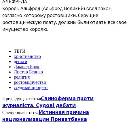
АЛЬФРЕДА
Король Альфред (Альфред Великий) ввел закон,
согласно которому ростовщики, берущие
ростовщическую плату, должны были отдать все свое
имущество королю.
ТЕГИ
христианство
деньги
Джаред Брок
Лиетар Бернар
религия
ростовщичество
ссудный процент
Свиноферма проти
Предыдущая статья
журналіста. Судові дебати
Истинная причина
Следующая статья
национализации Приватбанка