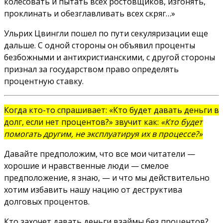
колесовать и пытать всех ростовщиков, изгонять,
проклинать и обезглавливать всех скряг…»
Ульрих Цвингли пошел по пути секуляризации еще
дальше. С одной стороны он объявил проценты
безбожными и антихристианскими, с другой стороны
признал за государством право определять
процентную ставку.
Когда кто-то спрашивает: «Кто будет давать деньги в
долг, если нет процентов?» звучит как:
«Кто будет
помогать другим, не эксплуатируя их в процессе?»
Давайте предположим, что все мои читатели —
хорошие и нравственные люди — смелое
предположение, я знаю, — и что мы действительно
хотим избавить нашу нацию от деструктива
долговых процентов.
Кто захочет давать деньги взаймы без процентов?