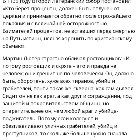
В 1139 году Второй Латеранский собор постановил:
«Кто берет проценты, должен быть отлучен от
церкви и принимается обратно после строжайшего
покаяния и с величайшей осторожностью.
Взимателей процентов, не вставших перед смертью
на Путь истины, нельзя хоронить по христианскому
обычаю».
Мартин Лютер страстно обличал ростовщиков: «И
потому ростовщик и скряга – это и правда не
человек; он и грешит не по-человечески. Он, должно
быть, оборотень, хуже всех тиранов, убийц и
грабителей, почти такая же. скверна, как сам дьявол.
Сидит он не как враг, а как друг и согражданин, под
защитой и покровительством общины, но
отвратительнее он, чем любой враг и убийца-
поджигатель. Потому если колесуют и
обезглавливают уличных грабителей, убийц и
преступников, то сколь же больше нужно сначала