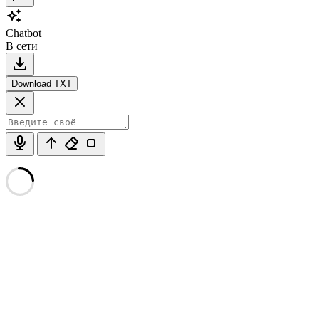
Chatbot
В сети
Download TXT