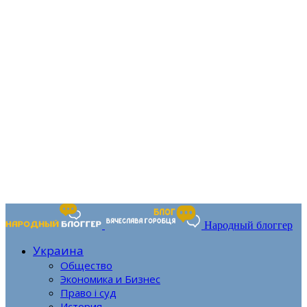
Народный блоггер
Украина
Общество
Экономика и Бизнес
Право і суд
История