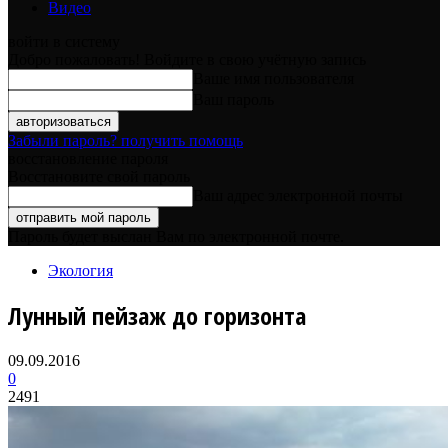
Видео
войти в систему
Добро пожаловать! Войдите в свою учётную запись
Ваше имя пользователя
Ваш пароль
Забыли пароль? получить помощь
восстановление пароля
Восстановите свой пароль
Ваш адрес электронной почты
Пароль будет выслан Вам по электронной почте.
Экология
Лунный пейзаж до горизонта
09.09.2016
0
2491