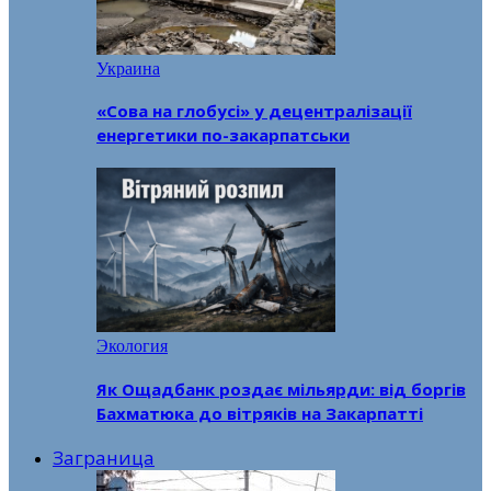
Украина
«Сова на глобусі» у децентралізації
енергетики по-закарпатськи
Экология
Як Ощадбанк роздає мільярди: від боргів
Бахматюка до вітряків на Закарпатті
Заграница