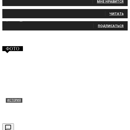
МНЕ НРАВИТСЯ
131
Читатели
ЧИТАТЬ
2,660
Подписчики
ПОДПИСАТЬСЯ
ФОТО
ИСТОРИЯ
Таракановский форт 2021
30.09.2021
0