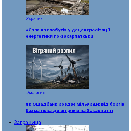
Украина
«Сова на глобусі» у децентралізації
енергетики по-закарпатськи
Экология
Як Ощадбанк роздає мільярди: від боргів
Бахматюка до вітряків на Закарпатті
Заграница