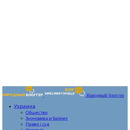
Народный блоггер
Украина
Общество
Экономика и Бизнес
Право і суд
История