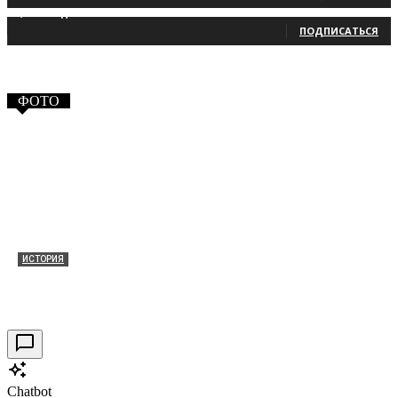
2,660
Подписчики
ПОДПИСАТЬСЯ
ФОТО
ИСТОРИЯ
Таракановский форт 2021
30.09.2021
0
Chatbot