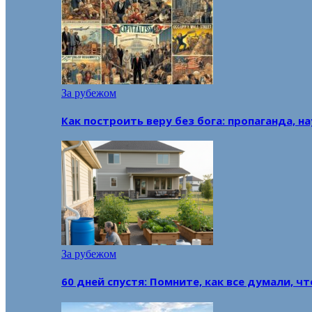
За рубежом
Как построить веру без бога: пропаганда, н
За рубежом
60 дней спустя: Помните, как все думали, ч