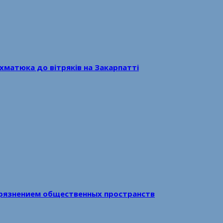
хматюка до вітряків на Закарпатті
рязнением общественных пространств