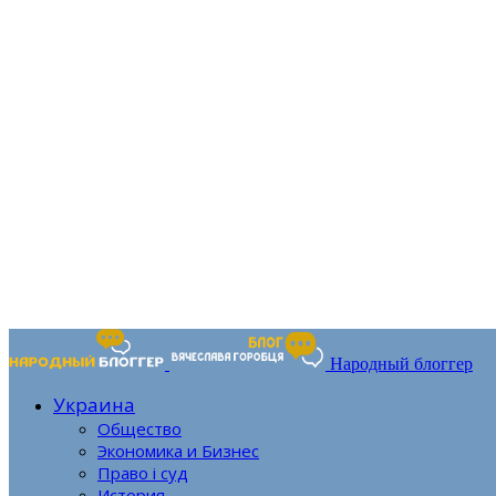
Народный блоггер
Украина
Общество
Экономика и Бизнес
Право і суд
История