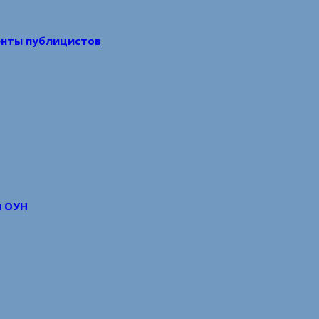
енты публицистов
м ОУН