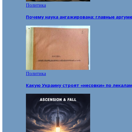
Политика
Почему наука ангажирована: главные аргум
Политика
Какую Украину строят «несовки» по лекала