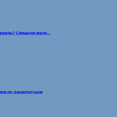
 баррель? Слишком мало…
тики по-закарпатськи