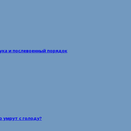
аука и послевоенный порядок
то умрут с голоду?