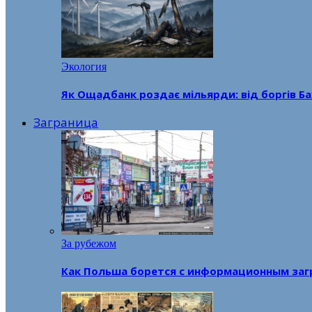
Экология
Як Ощадбанк роздає мільярди: від боргів Ба
Заграница
За рубежом
Как Польша борется с информационным заг