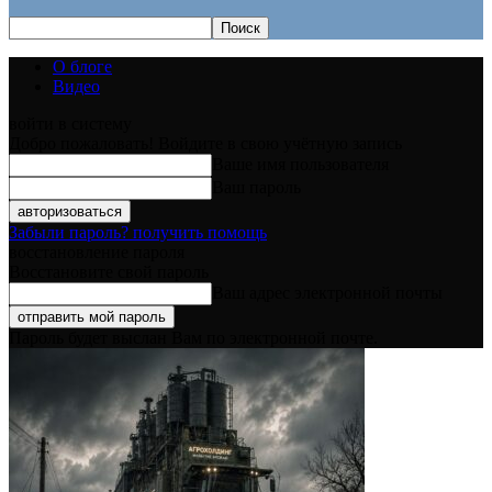
О блоге
Видео
войти в систему
Добро пожаловать! Войдите в свою учётную запись
Ваше имя пользователя
Ваш пароль
Забыли пароль? получить помощь
восстановление пароля
Восстановите свой пароль
Ваш адрес электронной почты
Пароль будет выслан Вам по электронной почте.