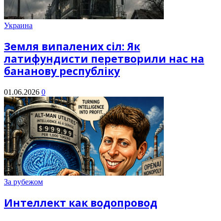
Украина
Земля випалених сіл: Як
латифундисти перетворили нас на
бананову республіку
01.06.2026
0
За рубежом
Интеллект как водопровод