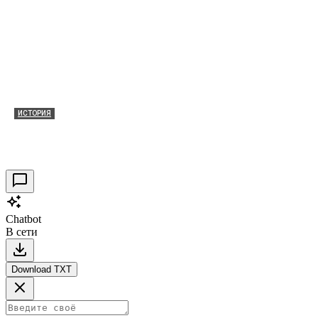
ИСТОРИЯ
Таракановский форт 2021
30.09.2021
0
Chatbot
В сети
Download TXT