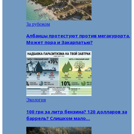
За рубежом
Албанцы протестуют против мегакурорта.
Может пора и Закарпатью?
Экология
100 грн за литр бензина? 120 долларов за
баррель? Слишком мало…