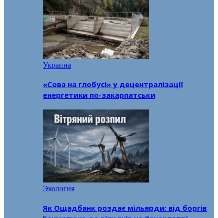
Украина
«Сова на глобусі» у децентралізації
енергетики по-закарпатськи
Экология
Як Ощадбанк роздає мільярди: від боргів