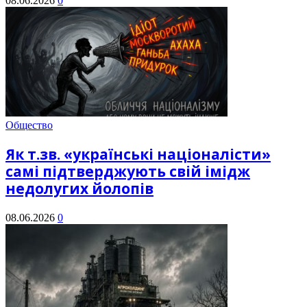
08.06.2026
0
Общество
Як т.зв. «українські націоналісти»
самі підтверджують свій імідж
недолугих йолопів
08.06.2026
0